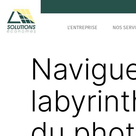
L’ENTREPRISE
NOS SERV
Navigue
labyrint
du phot