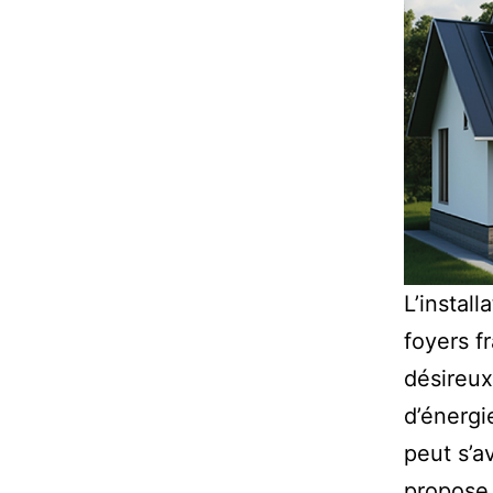
L’instal
foyers f
désireux
d’énergi
peut s’a
propose 