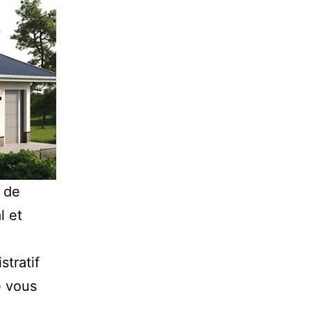
s de
l et
stratif
e vous