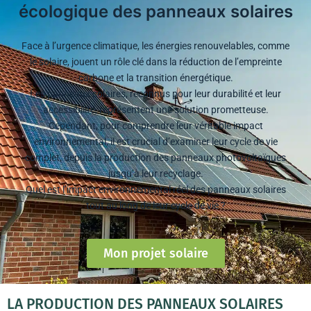
écologique des panneaux solaires
Face à l’urgence climatique, les énergies renouvelables, comme
le solaire, jouent un rôle clé dans la réduction de l’empreinte
carbone et la transition énergétique.
Les panneaux solaires, reconnus pour leur durabilité et leur
accessibilité, représentent une solution prometteuse.
Cependant, pour comprendre leur véritable impact
environnemental, il est crucial d’examiner leur cycle de vie
complet, depuis la production des panneaux photovoltaïques
jusqu’à leur recyclage.
Quel est l’impact environnemental réel des panneaux solaires
tout au long de leur cycle de vie ?
Mon projet solaire
LA PRODUCTION DES PANNEAUX SOLAIRES