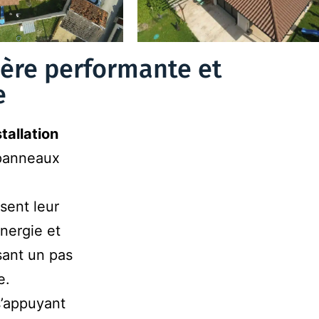
Isère performante et
e
stallation
panneaux
isent leur
énergie et
sant un pas
e.
s’appuyant