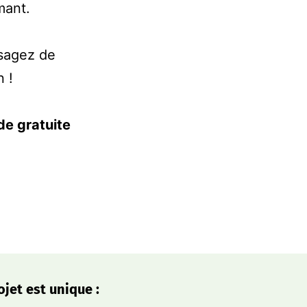
mant.
isagez de
n !
de gratuite
jet est unique :